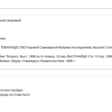
ьный (жаровый)
ании
г. ТОВАРИЩЕСТВО Паровой Самоварной Фабрики Наследниковъ Василiя Степ
леймо "Всеросс. Выст. 1896 въ Н.-Новгор. Уставъ ВЫСОЧАЙШЕ Утв. 10 Апр.
Фабрич. Марка. Утверждено Правительством. 1898 г."
Котласе пройдет
орода (пл.Советов 3)