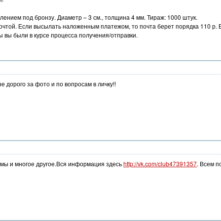
ением под бронзу. Диаметр – 3 см., толщина 4 мм. Тираж: 1000 штук.
очтой. Если высылать наложенным платежом, то почта берет порядка 110 р. 
ы вы были в курсе процесса получения/отправки.
дорого за фото и по вопросам в личку!!
мы и многое другое.Вся информация здесь
http://vk.com/club47391357
. Всем 