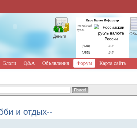
Курс Валют Информер
Российский
рубль
Объ
Деньги
(RUB)
//-//
(USD)
//-//
Блоги
Q&A
Объявления
Форум
Карта сайта
тдых--