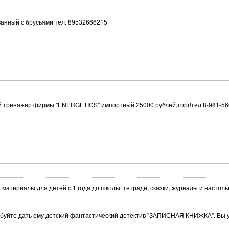
ванный с брусьями тел. 89532666215
 тренажер фирмы "ENERGETICS" импортный 25000 рублей,торг!тел:8-981-56
атериалы для детей с 1 года до школы: тетради, сказки, журналы и настол
обуйте дать ему детский фантастический детектив "ЗАПИСНАЯ КНИЖКА". Вы у