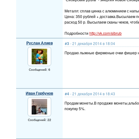
Металл: сплав цинка с алюминием с напыл
Цена: 350 рублей + доставка.Высылаем п
расход 50 р. Высылаем сканы чеков, чтоб
Подробности
http://vk.com/sibrub
Руслан Алиев
#3
- 21 декабря 2014 в 18:04
Продаю лыжные фирменые очки фишер не 
Сообщений: 6
Иван Горбунов
#4
- 21 декабря 2014 в 18:43
Продам монеты.В продаже монеты,альбо
покупку 5%.
Сообщений: 22