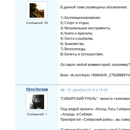
В данной теме размещены объявления:
1) Коллекционирование,
2) Спорт и отдых,
Сообщений: 32
3) Музыкальные инструменты,
4) Книги и журналы,
5) Охота и рыбалка,
6) Знакомства,
7) Велосипеды,
8) Билеты и путешествия,
Оставьте любой комментарий, например"П
Вниз vk.com/topic-18960645_27628889?off
Пётр Петров
#2
- 21 декабря 2014 в 18:04
"СИБИРСКИЙ РУБЛЬ" - монета-талисман
Под эгидой проекта «Исход. Русь Сибирс
«Азград» в Сибири.
Сообщений: 1
Приобретая «Сибирский рубль», вы сове
"Сибирский рубль" - энергия новой Сибир