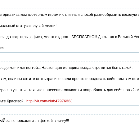
ьтернатива компьютерным играм и отличный способ разнообразить веселую в
циальный статус и случай жизни!
аза до квартиры, офиса, места отдыха - БЕСПЛАТНО!!! Доставка в Великий Уст
gra
лос до кончиков ногтей... Настоящая женщина всегда стремится быть такой.
вам, если вы хотите стать красивее, или просто порадовать себя - мы вам по
ресно узнать о технике нанесения макияжа и попробовать для себя новый обр
те Красивой!!!
http://vk.com/club47976338
за вопросами и за фоткой в личку!!!