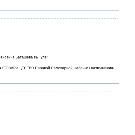
ановича Баташева въ Туле"
 1898 г.ТОВАРИЩЕСТВО Паровой Самоварной Фабрики Наследниковъ