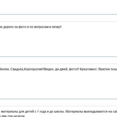
дорого за фото и по вопросам в личку!!
илеи, Свадьба,Корпоратив!!!Видео, ди-джей, фото!!! Креативно!, Ярко!не пошл
атериалы для детей с 1 года и до школы. Материалы выкладываются на сайт
 две-три недели.