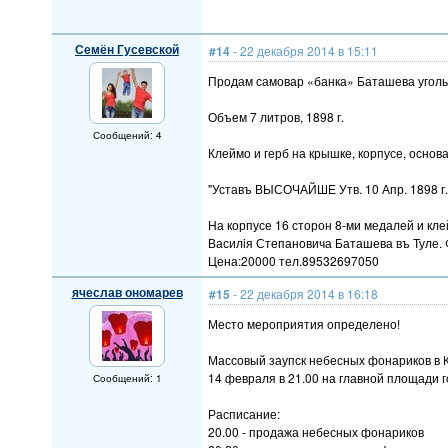
Семён Гусевской
#14
- 22 декабря 2014 в 15:11
Продам самовар «банка» Баташева угол
Объем 7 литров, 1898 г.
Сообщений: 4
Клеймо и герб на крышке, корпусе, основ
"Уставъ ВЫСОЧАЙШЕ Утв. 10 Апр. 1898 
На корпусе 16 сторон 8-ми медалей и к
Василiя Степановича Баташева въ Туле. 
Цена:20000 тел.89532697050
ячеслав ономарев
#15
- 22 декабря 2014 в 16:18
Место мероприятия определено!
Массовый заупск небесных фонариков в 
14 февраля в 21.00 на главной площади г
Сообщений: 1
Расписание:
20.00 - продажа небесных фонариков