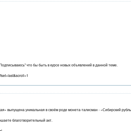
одписываюсь" что бы быть в курсе новых объявлений в данной теме.
set=last&scroll=1
кая» выпущена уникальная в своём роде монета-талисман - «Сибирский рубль
ршаете благотворительный акт.
и!