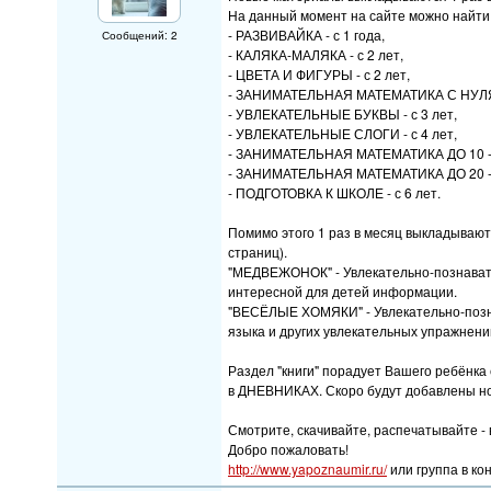
На данный момент на сайте можно найти,
- РАЗВИВАЙКА - с 1 года,
Сообщений: 2
- КАЛЯКА-МАЛЯКА - с 2 лет,
- ЦВЕТА И ФИГУРЫ - с 2 лет,
- ЗАНИМАТЕЛЬНАЯ МАТЕМАТИКА С НУЛЯ -
- УВЛЕКАТЕЛЬНЫЕ БУКВЫ - с 3 лет,
- УВЛЕКАТЕЛЬНЫЕ СЛОГИ - с 4 лет,
- ЗАНИМАТЕЛЬНАЯ МАТЕМАТИКА ДО 10 - с
- ЗАНИМАТЕЛЬНАЯ МАТЕМАТИКА ДО 20 - с
- ПОДГОТОВКА К ШКОЛЕ - с 6 лет.
Помимо этого 1 раз в месяц выкладываю
страниц).
"МЕДВЕЖОНОК" - Увлекательно-познавате
интересной для детей информации.
"ВЕСЁЛЫЕ ХОМЯКИ" - Увлекательно-позна
языка и других увлекательных упражнени
Раздел "книги" порадует Вашего ребёнка
в ДНЕВНИКАХ. Скоро будут добавлены но
Смотрите, скачивайте, распечатывайте - 
Добро пожаловать!
http://www.yapoznaumir.ru/
или группа в ко