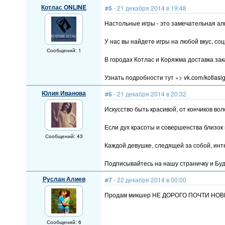
Котлас ONLINE
#5
- 21 декабря 2014 в 19:48
Настольные игры - это замечательная ал
У нас вы найдете игры на любой вкус, со
Сообщений: 1
В городах Котлас и Коряжма доставка зак
Узнать подробности тут »> vk.com/kotlasi
Юлия Иванова
#6
- 21 декабря 2014 в 20:32
Искусство быть красивой, от кончиков во
Если дух красоты и совершенства близок 
Сообщений: 43
Каждой девушке, следящей за собой, инте
Подписывайтесь на нашу страничку и Будь
Руслан Алиев
#7
- 22 декабря 2014 в 00:00
Продам микшер НЕ ДОРОГО ПОЧТИ НОВЫЙ 
Сообщений: 6