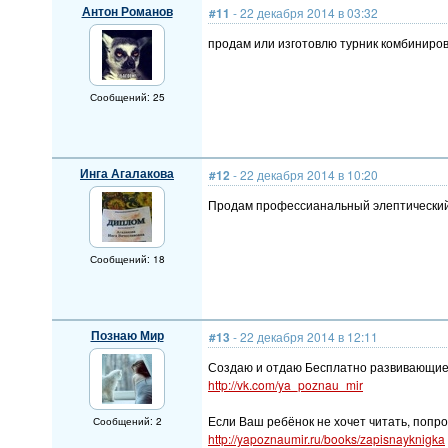
Антон Романов
#11
- 22 декабря 2014 в 03:32
продам или изготовлю турник комбиниро
Сообщений: 25
Инга Агалакова
#12
- 22 декабря 2014 в 10:20
Продам профессианальный элептический
Сообщений: 18
Познаю Мир
#13
- 22 декабря 2014 в 12:11
Создаю и отдаю Бесплатно развивающие м
http://vk.com/ya_poznau_mir
Если Ваш ребёнок не хочет читать, попр
Сообщений: 2
http://yapoznaumir.ru/books/zapisnayknigka