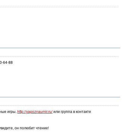
0-64-88
ьные игры.
http://yapoznaumir.ru/
или группа в контакте
видите, он полюбит чтение!