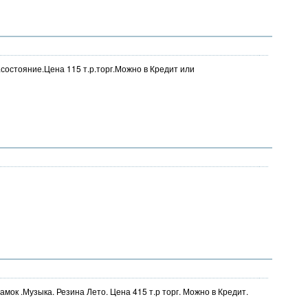
состояние.Цена 115 т.р.торг.Можно в Кредит или
мок .Музыка. Резина Лето. Цена 415 т.р торг. Можно в Кредит.