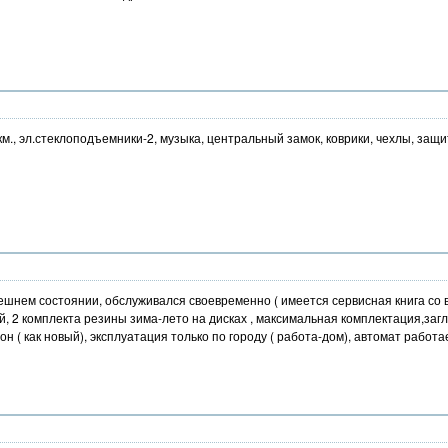
тыс. км., эл.стеклоподъемники-2, музыка, центральный замок, коврики, чехлы, за
ешнем состоянии, обслуживался своевременно ( имеется сервисная книга со в
, 2 комплекта резины зима-лето на дисках , максимальная комплектация,загл
( как новый), эксплуатация только по городу ( работа-дом), автомат работае