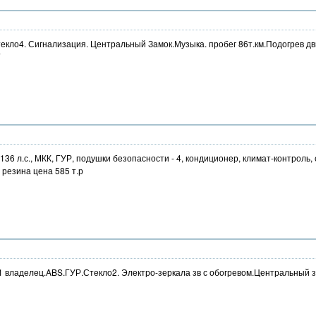
 Стекло4. Сигнализация. Центральный Замок.Музыка. пробег 86т.км.Подогрев 
7
2,4, 136 л.с., МКК, ГУР, подушки безопасности - 4, кондиционер, климат-контрол
 резина цена 585 т.р
6 1 владелец.ABS.ГУР.Стекло2. Электро-зеркала зв с обогревом.Центральный з