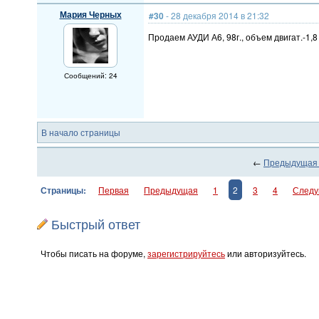
Мария Черных
#30
- 28 декабря 2014 в 21:32
Продаем АУДИ А6, 98г., объем двигат.-1,8
Сообщений: 24
В начало страницы
←
Предыдущая
Страницы:
Первая
Предыдущая
1
2
3
4
След
Быстрый ответ
Чтобы писать на форуме,
зарегистрируйтесь
или авторизуйтесь.