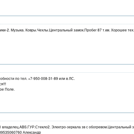
ки-2. Музыка. Ковры.Чехлы.Центральный замок.Пробег 87 т.км. Хорошее тех.
обности по тел. +7-950-008-31-89 или в ЛС.
я!!!
ое Поле.
6 1 владелец.ABS.ГУР.Стекло2. Электро-зеркала зв с обогревом.Центральный за
9535060760 Александр