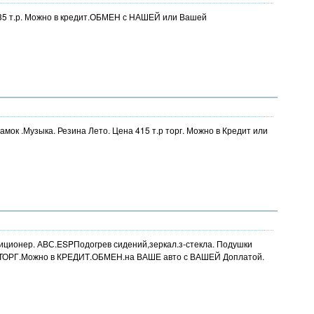
, 135 т.р. Можно в кредит.ОБМЕН с НАШЕЙ или Вашей
амок .Музыка. Резина Лето. Цена 415 т.р торг. Можно в Кредит или
диционер. АВС.ESPПодогрев сидений,зеркал.з-стекла. Подушки
й. ТОРГ.Можно в КРЕДИТ.ОБМЕН.на ВАШЕ авто с ВАШЕЙ Доплатой.