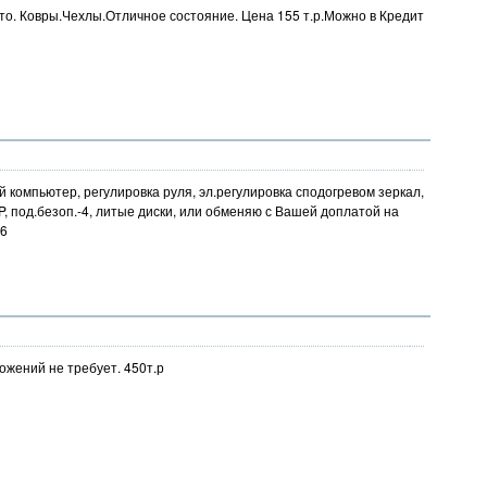
Лето. Ковры.Чехлы.Отличное состояние. Цена 155 т.р.Можно в Кредит
овой компьютер, регулировка руля, эл.регулировка сподогревом зеркал,
P, под.безоп.-4, литые диски, или обменяю с Вашей доплатой на
06
ожений не требует. 450т.р