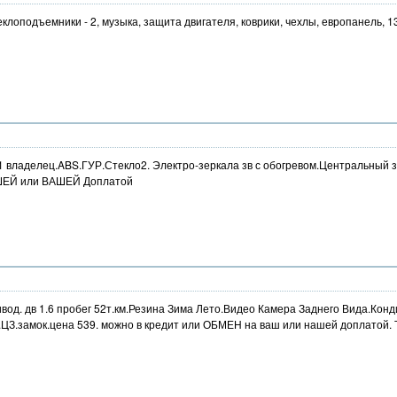
стеклоподъемники - 2, музыка, защита двигателя, коврики, чехлы, европанель
6 1 владелец.ABS.ГУР.Стекло2. Электро-зеркала зв с обогревом.Центральный з
ШЕЙ или ВАШЕЙ Доплатой
вод. дв 1.6 пробег 52т.км.Резина Зима Лето.Видео Камера Заднего Вида.Кон
.ЦЗ.замок.цена 539. можно в кредит или ОБМЕН на ваш или нашей доплато