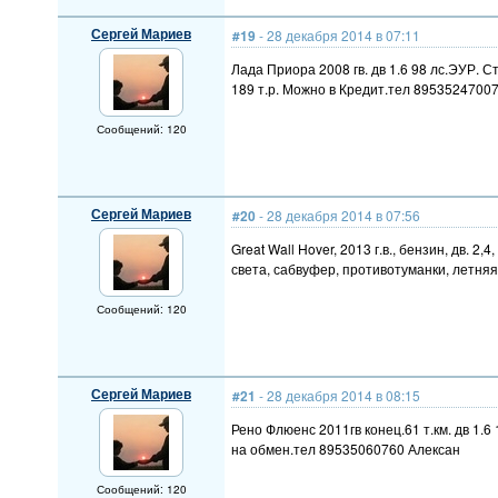
Сергей Мариев
#19
- 28 декабря 2014 в 07:11
Лада Приора 2008 гв. дв 1.6 98 лс.ЭУР.
189 т.р. Можно в Кредит.тел 8953524700
Сообщений: 120
Сергей Мариев
#20
- 28 декабря 2014 в 07:56
Great Wall Hover, 2013 г.в., бензин, дв. 
света, сабвуфер, противотуманки, летняя
Сообщений: 120
Сергей Мариев
#21
- 28 декабря 2014 в 08:15
Рено Флюенс 2011гв конец.61 т.км. дв 1.
на обмен.тел 89535060760 Алексан
Сообщений: 120