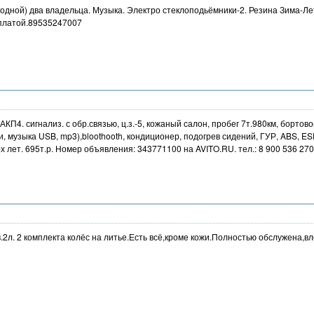
м(родной) два владельца. Музыка. Электро стеклоподьёмники-2. Резина Зима-
платой.89535247007
ege АКП4. сигнализ. с обр.связью, ц.з.-5, кожаный салон, пробег 7т.980км, борт
, музыка USB, mp3),bloothooth, кондиционер, подогрев сидений, ГУР, ABS, ES
х лет. 695т.р. Номер объявления: 343771100 на AVITO.RU. тел.: 8 900 536 27
2л. 2 комплекта колёс на литье.Есть всё,кроме кожи.Полностью обслужена,вл