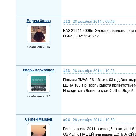
Вадим Хапов
#22
- 28 декабря 2014 в 09:49
ВАЗ 21144 2006гв Электростеклоподьёмни
Обмен.89211242717
Сообщений: 15
Игорь Верховцев
#23
- 28 декабря 2014 в 10:53
Продам BMW e36 1.8L.мт. 93 год.Все подр
ЦЕНА 185 т.р. Торг у капота приветствуетс
Находится в Ленинградской обл. г.Лодейн
Сообщений: 17
Сергей Мариев
#24
- 28 декабря 2014 в 10:59
Рено Флюенс 2011гв конец.61 т.км. дв 1.
ОБМЕН с НАШЕЙ или вашей ДОПЛАТОЙ 8