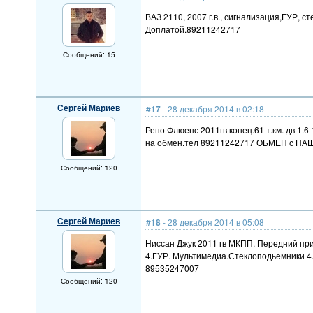
ВАЗ 2110, 2007 г.в., сигнализация,ГУР, 
Доплатой.89211242717
Сообщений: 15
Сергей Мариев
#17
- 28 декабря 2014 в 02:18
Рено Флюенс 2011гв конец.61 т.км. дв 1.
на обмен.тел 89211242717 ОБМЕН с НА
Сообщений: 120
Сергей Мариев
#18
- 28 декабря 2014 в 05:08
Ниссан Джук 2011 гв МКПП. Передний при
4.ГУР. Мультимедиа.Стеклоподьемники 4
89535247007
Сообщений: 120